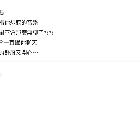
長
播你想聽的音樂
不會那麼無聊了????
的會一直跟你聊天
的舒服又開心～