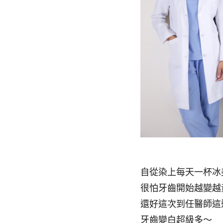
自從染上每天一杯冰
很怕牙齒開始越變越
還好這次到任醫師這
牙齒變白超級多～