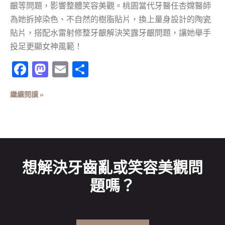
齦等問題，影響整體笑容美觀。桃園當代牙醫任杏嫦醫師
為她拆掉染色、不自然的樹脂貼片，換上量身設計的陶瓷
貼片，搭配水雷射修整牙齦解決笑露牙齦問題，讓她舉手
投足更顯女神風範！
Facebook
Mastodon
Email
分
享
繼續閱讀 »
想解決牙齒亂或笑容美觀問
題嗎？