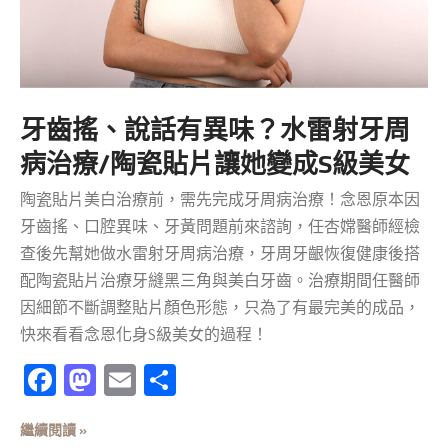
牙齒搖、說話有異味？水雷射牙周
病治療/陶瓷貼片讓她變成S級美女
陶瓷貼片美白治療前，需先完成牙周病治療！念恩原本因
牙齒搖、口腔異味、牙黃問題前來諮詢，任杏嫦醫師經檢
查後先幫她做水雷射牙周病治療，牙周牙齦恢復健康後搭
配陶瓷貼片治療牙縫黑三角與美白牙齒。治療期間任醫師
因細節不斷調整貼片顏色形態，只為了有最完美的成品，
快來看看念恩化身S級美女的過程！
Facebook
Mastodon
Email
分
享
繼續閱讀 »