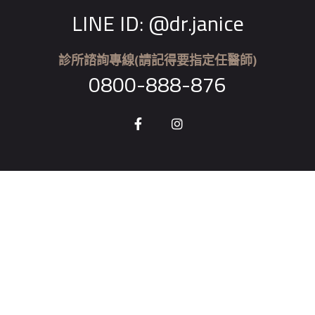
LINE ID: @dr.janice
診所諮詢專線(請記得要指定任醫師)
0800-888-876
桃園 當代青埔牙醫診所
地址：
桃園市中壢區高鐵南路二段229號3樓
預約：
加LINE立即諮詢
桃園 當代牙醫診所
地址：
桃園市中壢區中央西路二段45號
預約：
加LINE立即諮詢
桃園 當代楊新牙醫診所