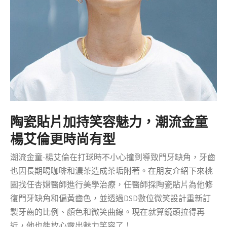
陶瓷貼片加持笑容魅力，潮流金童
楊艾倫更時尚有型
潮流金童-楊艾倫在打球時不小心撞到導致門牙缺角，牙齒
也因長期喝咖啡和濃茶造成茶垢附著。在朋友介紹下來桃
園找任杏嫦醫師進行美學治療，任醫師採陶瓷貼片為他修
復門牙缺角和偏黃齒色，並透過DSD數位微笑設計重新訂
製牙齒的比例、顏色和微笑曲線。現在就算鏡頭拉得再
近，他也能放心露出魅力笑容了！