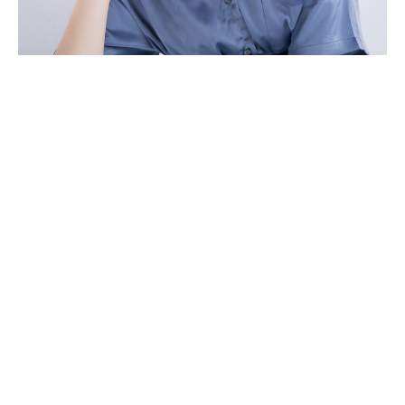
拆除染色樹脂貼片，陶瓷貼片為陳
采青換上完美微笑曲線
台大網紅女神陳采青在坊間做過各種牙齒美白，裝了未經
美學設計的樹脂貼片，加上原本牙齒有齒色泛黃不均、笑
齦等問題，影響整體笑容美觀。桃園當代牙醫任杏嫦醫師
為她拆掉染色、不自然的樹脂貼片，換上量身設計的陶瓷
貼片，搭配水雷射修整牙齦解決笑露牙齦問題，讓她舉手
投足更顯女神風範！
Facebook
Mastodon
Email
分
享
繼續閱讀 »