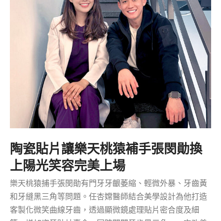
陶瓷貼片讓樂天桃猿補手張閔勛換
上陽光笑容完美上場
樂天桃猿捕手張閔勛有門牙牙齦萎縮、輕微外暴、牙齒黃
和牙縫黑三角等問題。任杏嫦醫師結合美學設計為他打造
客製化微笑曲線牙齒，透過顯微鏡處理貼片密合度及細