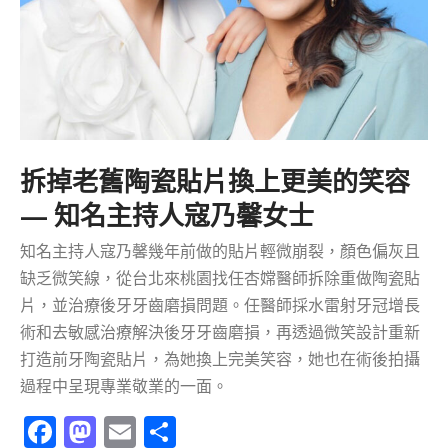
拆掉老舊陶瓷貼片換上更美的笑容
— 知名主持人寇乃馨女士
知名主持人寇乃馨幾年前做的貼片輕微崩裂，顏色偏灰且
缺乏微笑線，從台北來桃園找任杏嫦醫師拆除重做陶瓷貼
片，並治療後牙牙齒磨損問題。任醫師採水雷射牙冠增長
術和去敏感治療解決後牙牙齒磨損，再透過微笑設計重新
打造前牙陶瓷貼片，為她換上完美笑容，她也在術後拍攝
過程中呈現專業敬業的一面。
Facebook
Mastodon
Email
分