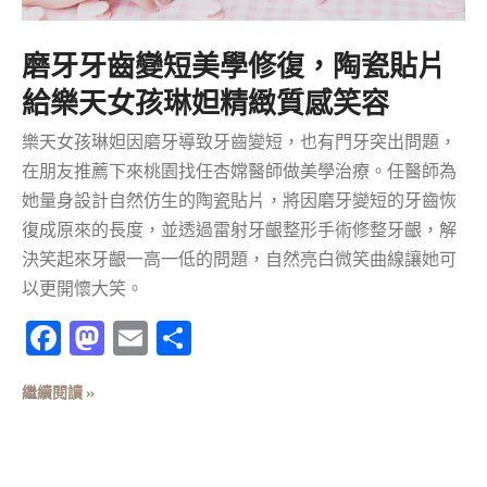
磨牙牙齒變短美學修復，陶瓷貼片
給樂天女孩琳妲精緻質感笑容
樂天女孩琳妲因磨牙導致牙齒變短，也有門牙突出問題，
在朋友推薦下來桃園找任杏嫦醫師做美學治療。任醫師為
她量身設計自然仿生的陶瓷貼片，將因磨牙變短的牙齒恢
復成原來的長度，並透過雷射牙齦整形手術修整牙齦，解
決笑起來牙齦一高一低的問題，自然亮白微笑曲線讓她可
以更開懷大笑。
Facebook
Mastodon
Email
分
享
繼續閱讀 »