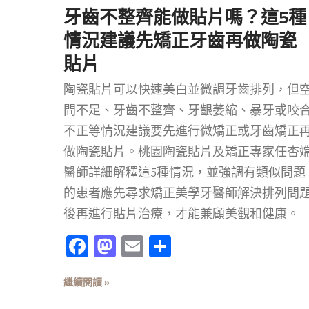
牙齒不整齊能做貼片嗎？這5種
情況建議先矯正牙齒再做陶瓷
貼片
陶瓷貼片可以快速美白並微調牙齒排列，但
間不足、牙齒不整齊、牙齦萎縮、暴牙或咬
不正等情況建議要先進行微矯正或牙齒矯正
做陶瓷貼片。桃園陶瓷貼片及矯正專家任杏
醫師詳細解釋這5種情況，並強調有類似問題
的患者應先尋求矯正美學牙醫師解決排列問
後再進行貼片治療，才能兼顧美觀和健康。
Facebook
Mastodon
Email
分
享
繼續閱讀 »