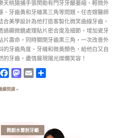
樂天桃猿捕手張閔勛有門牙牙齦萎縮、輕微外
暴、牙齒黃和牙縫黑三角等問題。任杏嫦醫師
結合美學設計為他打造客製化微笑曲線牙齒，
透過顯微鏡處理貼片密合度及細節，增加瓷牙
貼片壽命，同時關閉牙齒黑三角，一次改善外
斜的牙齒角度、牙縫和微黃顏色，給他白又自
然的牙齒，盡情展現陽光燦爛笑容！
Facebook
Mastodon
Email
分
享
繼續閱讀 »
微創水雷射牙齦