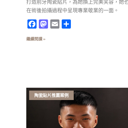
打造前牙陶瓷貼片，為她換上完美笑容，她
在術後拍攝過程中呈現專業敬業的一面。
Facebook
Mastodon
Email
分
享
繼續閱讀 »
陶瓷貼片推薦案例