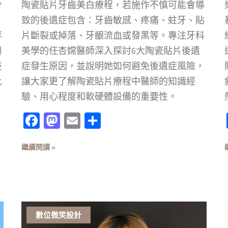
少
陶瓷貼片牙齒美白療程，若施作不慎可能會導
致的後遺症包含：牙齒敏感、疼痛、蛀牙、貼
等
片斷裂或掉落、牙齦流血或發黑等。專注牙科
與
美學的任杏嫦醫師深入探討6大陶瓷貼片後遺
技
症發生原因，並說明她如何避免後遺症風險，
比
讓大家更了解陶瓷貼片療程中醫師的知識經
驗、用心程度和軟硬體設備的重要性。
Facebook
Mastodon
Email
分
享
繼續閱讀 »
數位微笑設計