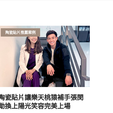
陶瓷貼片推薦案例
陶瓷貼片讓樂天桃猿補手張閔
勛換上陽光笑容完美上場