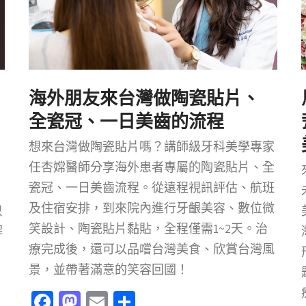
海外朋友來台灣做陶瓷貼片、
全瓷冠、一日美齒的流程
想來台灣做陶瓷貼片嗎？講師級牙科美學專家
任杏嫦醫師分享海外患者專屬的陶瓷貼片、全
瓷冠、一日美齒流程。從遠程視訊評估、航班
、
及住宿安排，到來院內進行牙齦美容、數位微
只
笑設計、陶瓷貼片黏貼，全程僅需1~2天。治
解
療完成後，還可以品嚐台灣美食、欣賞台灣風
景，並帶著滿意的笑容回國！
Facebook
Mastodon
Email
分