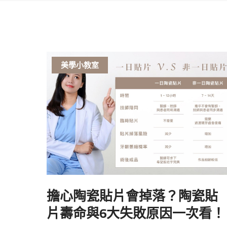
美學小教室
擔心陶瓷貼片會掉落？陶瓷貼
片壽命與6大失敗原因一次看！