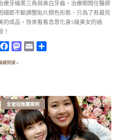
治療牙縫黑三角與美白牙齒。治療期間任醫師
因細節不斷調整貼片顏色形態，只為了有最完
美的成品，快來看看念恩化身S級美女的過
程！
Facebook
Mastodon
Email
分
享
繼續閱讀 »
全瓷冠推薦案例