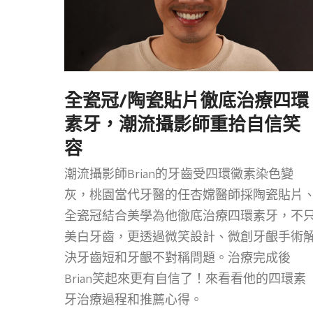
全瓷冠/陶瓷貼片徹底治療四環
素牙，潮流攝影師重拾自信笑
容
潮流攝影師Brian的牙齒受四環黴素染色變
灰，桃園當代牙醫的任杏嫦醫師採陶瓷貼片
全瓷冠結合美學為他徹底治療四環素牙，不
美白牙齒，更透過微笑設計、微創牙齦手術
決牙齒短和牙齦不對稱問題。治療完成後
Brian笑起來更有自信了！來看看他的四環素
牙治療過程和推薦心得。