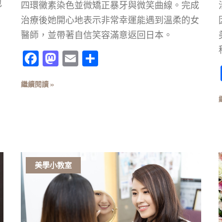
也
四環黴素染色並微矯正暴牙與微笑曲線。完成
治療後她開心地表示非常幸運能遇到溫柔的女
醫師，並帶著自信笑容滿意返回日本。
Facebook
Mastodon
Email
分
享
繼續閱讀 »
美學小教室