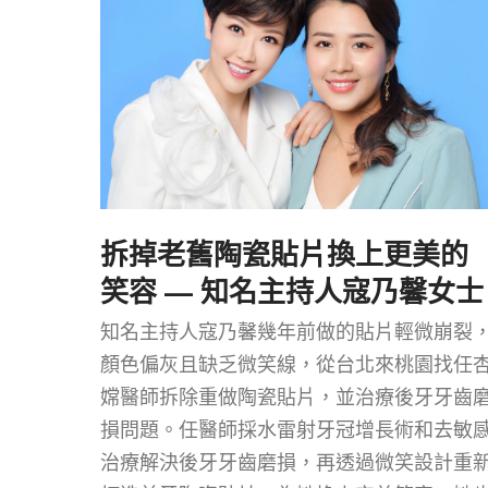
拆掉老舊陶瓷貼片換上更美的
笑容 — 知名主持人寇乃馨女士
知名主持人寇乃馨幾年前做的貼片輕微崩裂
顏色偏灰且缺乏微笑線，從台北來桃園找任
嫦醫師拆除重做陶瓷貼片，並治療後牙牙齒
損問題。任醫師採水雷射牙冠增長術和去敏
治療解決後牙牙齒磨損，再透過微笑設計重