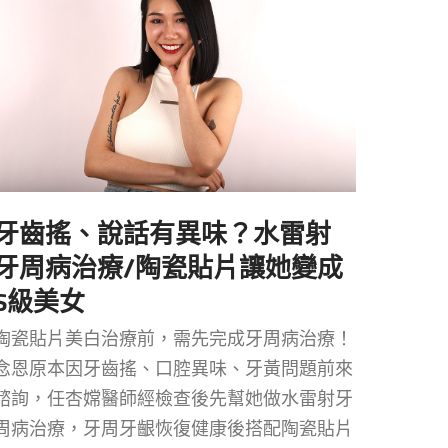
牙齒搖、說話有異味？水雷射
牙周病治療/陶瓷貼片讓她變成
S級美女
陶瓷貼片美白治療前，需先完成牙周病治療！
念恩原本因牙齒搖、口腔異味、牙黃問題前來
諮詢，任杏嫦醫師經檢查後先幫她做水雷射牙
周病治療，牙周牙齦恢復健康後搭配陶瓷貼片